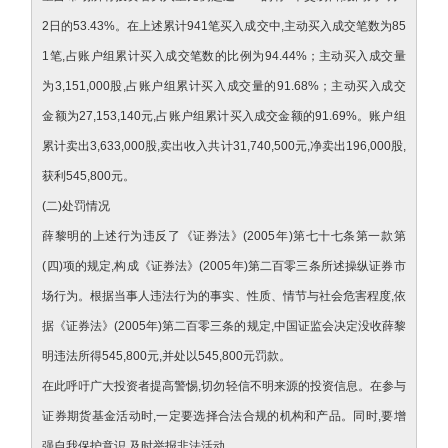
2日的53.43%。在上述累计941笔买入成交中,主动买入成交笔数为85
1笔,占账户组累计买入成交笔数的比例为94.44%；主动买入成交量
为3,151,000股,占账户组累计买入成交量的91.68%；主动买入成交
金额为27,153,140元,占账户组累计买入成交金额的91.69%。账户组
累计卖出3,633,000股,卖出收入共计31,740,500元,净卖出196,000股,
获利545,800元。
(二)处罚情况
薛黎明的上述行为违反了《证券法》(2005年)第七十七条第一款第
(四)项的规定,构成《证券法》(2005年)第二百零三条所述操纵证券市
场行为。根据当事人违法行为的事实、性质、情节与社会危害程度,依
据《证券法》(2005年)第二百零三条的规定,中国证监会决定没收薛黎
明违法所得545,800元,并处以545,800元罚款。
在此呼吁广大投资者提高警惕,切勿轻信不明来源的投资信息。在参与
证券期货基金活动时,一定要选择合法合规的机构和产品。同时,要增
强自我保护意识,及时举报非法活动。