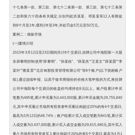
十七条第一款、第三款、第七十二条第一款、第三款、第七十三条第
二款和第六十四条有关规定,分别判处洪某某、邓某某等12人有期徒
刑9个月至1年,缓刑1年至3年,并处罚金5万元至50万元。
案例二：操纵市场
(一)案情介绍
2015年3月12日至23日期间共计8个交易日,挂牌公司中海阳第一大股
东薛黎明控制使用“薛黎明”、“孙某桂”、“薛某杰”“王某文”“薛某霞”“李
某叶”“雍某雷”“北京钵那投资管理有限公司”等8个账户(以下统称账户
组),通过连续申报、以高于做市商报价的价格大笔申报的方式,将挂牌
公司中海阳每个交易日的收盘价均维持在8元以上。账户组累计申买
笔数为495笔,累计申买量为3,443,000股,累计申买金额为29,755,840
元,其中申买量占市场所有投资者申买量比例超过20%的有4个交易日,
最高为3月12日的46.74%；账户组累计买入成交笔数为941笔,累计买
入成交量为3,437,000股,累计买入成交金额为29,615,480元,其中买入
量占市场所有投资者买入量比例超过20%的有5个交易日,最高为3月1