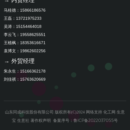
马桂德：15866186576
王磊：13721975233
吴涛：15154464018
李云飞：19558625551
王植枫：18353616671
袁博文：19862602256
→ 外贸经理
朱永生：15166362178
刘佳祺：15763620669
山东同成科技股份有限公司
化工网
生意
版权所有(C)2024
网络支持
宝
生意社
著作权声明
鲁ICP备2022037055号
备案序号：