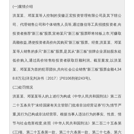
(一)案情介绍
洪某某、邓某某等人控制的安徽正宏投资管理有限公司及其下辖公
司、代理销售公司和个体销售人员等,通过微信等工具招揽投资者,向
投资者推荐“新三板”股票,宣称某只“新三板”股票即将转板上市,可赚取
高额收益,诱使投资者高价向其购买“新三板”股票。经查,洪某某、邓某
某等人销售的多只“新三板”股票,是其从“新三板”挂牌企业原始股东处
低价购入,通过高价转售给投资者获取巨额利润。截至案发,以洪某
某、邓某某为首的犯罪团伙,共向社会公众销售“新三板”股票金额4,34
8.8万元(详见判决书〔2017〕沪0106刑初243号)。
(二)处罚情况
洪某某、邓某某等人的上述行为构成《中华人民共和国刑法》第二百
二十五条关于“未经国家有关主管部门批准非法经营证券”行为,情节严
重,其行为已构成非法经营罪。根据当事人违法行为的事实、性质、情
节与社会危害程度,依照《中华人民共和国刑法》第二百二十五条第
(三)项、第二十五条第一款、第二十六条第一款、第二十七条、第六