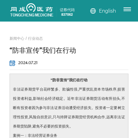
产品
新闻
我们
企业
English
中心
中心
荣誉
山东同成科技股
公司新闻
荣誉证书
份有限公司专业
公司目前依托当
公司简介
总经理致辞
第一时间了解山
/
新闻中心
行业动态
行业动态
发明专利证书
公司荣膺各项荣
从事精细化工产
地丰富的溴素、
发展历程
管理团队
实用新型证书
溴代烷烃
表面活性剂
东同成科技股份
“防非宣传”我们在行动
誉和发明专利证
品的研发、生产
氢溴酸和盐酸资
组织架构
企业文化
有限公司最新资
氯代烷烃
阻燃剂
2024.07.21
书
和销售。公司自
源，已开发构建
讯！
氯甲苯系列
成立以来，专注
了以溴系列和氯
“防非宣传”我们在行动
非法证券期货平台花样繁多、欺骗性强,严重扰乱资本市场秩序,损害
精细化工产品研
系列为核心的精
投资者利益,影响社会经济稳定。近年非法证券期货活动有所抬头,不
究与开发。
细化工产品体系
断有投资者因为参与非法证券活动遭受经济损失。投资者一定要树立
理性投资,风险自担意识,只与持牌证券期货经营机构合作,远离非法证
券期货陷阱,避免不必要的投资损失。
案例一：非法经营证券业务